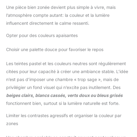
d’enfant, une salle de jeux. Et notre panier à linge est pliable
Une pièce bien zonée devient plus simple à vivre, mais
pour être transporté ou stocké lorsqu’il n’est pas utilisé.
Acheter un ensemble de 3 paniers à la fois est plus rentable
l’atmosphère compte autant: la couleur et la lumière
que d’en acheter plusieurs individuellement Panier-cadeau
multi-usage et idéal : Notre panier à linge est conçu non
influencent directement le calme ressenti.
seulement comme un panier à linge ou un panier à linge sale,
mais également comme un panier à couvertures, un coffre à
Opter pour des couleurs apaisantes
jouets, un panier à linge pour filles ou garçons, un panier à
paniers à oreillers, un panier à serviettes, un panier à
magazines, une collation, des soins de la peau et un panier de
Choisir une palette douce pour favoriser le repos
rangement d’épicerie, etc. Avec le design mignon et la
construction robuste de cet ensemble de paniers de rangement
tissés à imprimé animal, cet ensemble de paniers est parfait
Les teintes pastel et les couleurs neutres sont régulièrement
pour le cadeau de naissance de bébé, les anniversaires des
enfants ou toute occasion spéciale
citées pour leur capacité à créer une ambiance stable. L’idée
n’est pas d’imposer une chambre « trop sage », mais de
privilégier un fond visuel qui n’excite pas inutilement. Des
beiges clairs, blancs cassés, verts doux ou bleus grisés
fonctionnent bien, surtout si la lumière naturelle est forte.
Limiter les contrastes agressifs et organiser la couleur par
zones