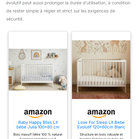
évolutif peut aussi prolonger la durée d’utilisation, à condition
de rester simple à régler et strict sur les exigences de
sécurité.
Baby Happy Bliss Lit
Love For Sleep Lit Bebe
bébé Julia 100x60 cm
Evolutif 120x60cm Blanc
avec Matelas – Bois
Baby Bed
Bois massif hêtre 100 % naturel
Structure en bois robuste et
Massif hêtre – Sommier