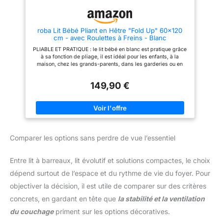
lumineuse et chaleureuse à
votre intérieur. Dimensions
standards et universelles
Offrant un couchage confortable
roba Lit Bébé Pliant en Hêtre "Fold Up" 60x120
de 120 x 60 cm, ce lit en bois
cm - avec Roulettes à Freins - Blanc
est parfait pour le quotidien.
Ses dimensions standards vous
PLIABLE ET PRATIQUE : le lit bébé en blanc est pratique grâce
permettent de trouver facilement
à sa fonction de pliage, il est idéal pour les enfants, à la
le matelas et le linge de lit
maison, chez les grands-parents, dans les garderies ou en
adaptés, en faisant un choix
vacances MOBILE : le lit est équipé de 4 roulettes à freins pour
pratique et indispensable pour
assurer la mobilité et la stabilité du lit pliable SOLIDE : le lit
les futurs parents. Solution
149,90 €
pour bébé est fabriqué à partir de matières premières issues
fonctionnelle pour les familles
de la sylviculture durable, et peut supporter un poids allant
Alliant praticité, sécurité et
jusqu'à 40 kg HAUTEUR RÉGLABLE : le lit pliant avec une
design moderne, ce mobilier
surface de couchage 60x120 cm est réglable en hauteur sur
pour nourrisson répond aux
deux niveaux pour s'adapter parfaitement à la croissance de
exigences de la vie
votre petit bout'chou CONFORME AUX NORMES DE SÉCURITÉ :
quotidienne. Sa finition soignée
le lit "Fold Up" de la marque roba a été développé en
et sa haute résistance en font un
Comparer les options sans perdre de vue l’essentiel
Allemagne selon la norme de sécurité DIN EN 12227:2010-12 -
investissement durable et
Tous les matériaux sont certifiés et régulièrement testés
élégant pour le bien-être de
votre enfant.
Entre lit à barreaux, lit évolutif et solutions compactes, le choix
dépend surtout de l’espace et du rythme de vie du foyer. Pour
objectiver la décision, il est utile de comparer sur des critères
concrets, en gardant en tête que
la stabilité et la ventilation
du couchage
priment sur les options décoratives.