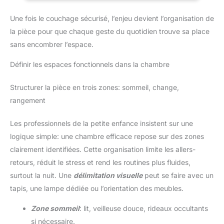
valeurs : Pratique, Ludique,
son noyau à cellules ouvertes, il parvient à éliminer la chaleur,
Évolutif et Innovant. Le monde
l'humidité et à réduire les poches de CO2 qui sont produites
change. C'est pour cela que
Une fois le couchage sécurisé, l’enjeu devient l’organisation de
lorsque notre bébé dort. Rembourrage La partie supérieure est
chaque jour, Tinéo s'adapte à
fabriquée en tissu Strech avec certification OEKOTEX et
la pièce pour que chaque geste du quotidien trouve sa place
l'évolution du mode de vie de
traitement antibactérien pour garantir des conditions
bébé, sa sécurité, son confort,
hygiéniques à notre bébé. Grâce à sa mousse super souple, il
sans encombrer l’espace.
mais aussi aux besoins des
offre un amorti doux et confortable. Le dessous est fait d'un
parents : mieux consommer, être
tissu 3D très respirant qui aide à dissiper la chaleur.
rassuré et avoir des produits au
Définir les espaces fonctionnels dans la chambre
Dimensions Ce matelas est disponible en deux hauteurs, 11 cm
meilleur rapport qualité/prix.
et 14 cm. Il a un poids approximatif de 3 kg et est fabriqué à
Tinéo est une marque française,
partir de composants sûrs qui ne nuisent pas à la santé de
basée à Angers
notre bébé. Ce matelas pour lit de bébé est parfaitement
Structurer la pièce en trois zones: sommeil, change,
adapté à une utilisation dès la naissance jusqu'au passage au
rangement
lit. Ce matelas a été fabriqué avec un impact minimal sur
l'environnement et selon les normes de qualité les plus élevées
qui garantissent qu'il est exempt de substances nocives.
Les professionnels de la petite enfance insistent sur une
logique simple: une chambre efficace repose sur des zones
clairement identifiées. Cette organisation limite les allers-
retours, réduit le stress et rend les routines plus fluides,
surtout la nuit. Une
délimitation visuelle
peut se faire avec un
tapis, une lampe dédiée ou l’orientation des meubles.
Zone sommeil
: lit, veilleuse douce, rideaux occultants
si nécessaire.